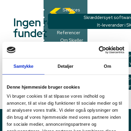
Services
Skræddersyet softwar
Ingen resultater
It-leverandør i SK
fundet
Referencer
Om Skieller
Siden du anmodede om kunne ikke findes. Prøv at
Software
præciser din søgning, eller brug navigationen
Om o
ovenfor til at lokalisere indlægget.
Sådan arbejder v
Samtykke
Detaljer
Om
Søg
Kontakt
Søg
Kontakt o
Recent Posts
Tilmeld dig vores nyhedsbre
Denne hjemmeside bruger cookies
Recent Comments
Vi bruger cookies til at tilpasse vores indhold og
Services
annoncer, til at vise dig funktioner til sociale medier og til
Der er ingen kommentarer at vise.
Skræddersyet
at analysere vores trafik. Vi deler også oplysninger om
software
din brug af vores hjemmeside med vores partnere inden
It-leverandør
for sociale medier, annonceringspartnere og
i SKI